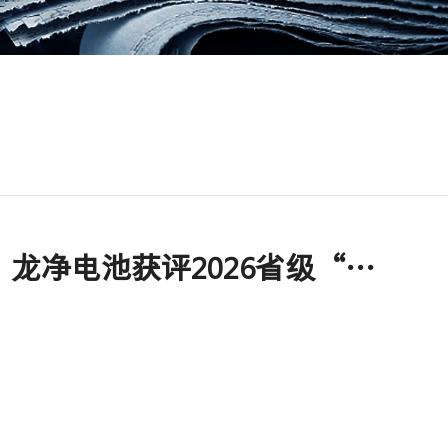
再添“智”造标杆！龙净电池获评2026省级“先进级智能工厂”