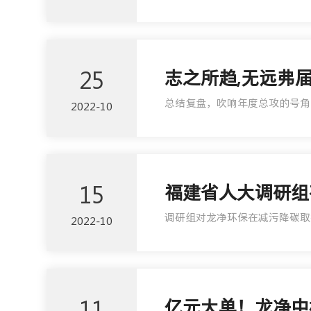
25
志之所趋,无远弗届
总结复盘，吹响年度总攻的号角
2022-10
15
福建省人大调研组
调研组对龙净环保在减污降碳取
2022-10
11
亿元大单！龙净中