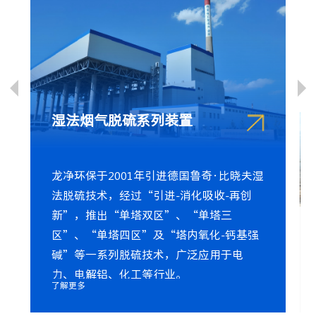
湿法烟气脱硫系列装置
龙净环保于2001年引进德国鲁奇·比晓夫湿
法脱硫技术，经过“引进-消化吸收-再创
新”，推出“单塔双区”、“单塔三
区”、“单塔四区”及“塔内氧化-钙基强
碱”等一系列脱硫技术，广泛应用于电
力、电解铝、化工等行业。
了解更多
了