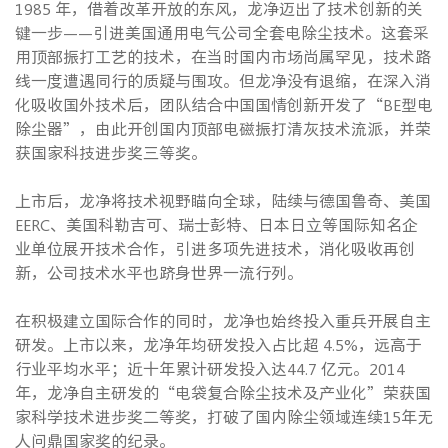
1985 年，借着改革开放的东风，龙净迈出了技术创新的关
键一步——引进美国通用电气公司全套电除尘技术。这套采
用顶部振打工艺的技术，在当时国内市场尚属罕见，技术路
线一度遭遇同行的质疑与围攻。但龙净没有退缩，在深入消
化吸收国外技术后，团队结合中国国情创新开发了“BE型电
除尘器”，由此开创国内顶部电磁振打清灰技术流派，并荣
获国家科技进步奖三等奖。
上市后，龙净将技术视野瞄向全球，陆续与德国鲁奇、美国
EERC、美国科勒吉可、瑞士彭特、日本日立等国际知名企
业单位展开技术合作，引进多项先进技术，消化吸收再创
新，公司技术水平也跻身世界一流行列。
在积极建立国际合作的同时，龙净也始终投入重兵开展自主
研发。上市以来，龙净年均研发投入占比超 4.5%，远高于
行业平均水平；近十年累计研发投入达44.7 亿元。2014
年，龙净自主研发的“电袋复合除尘技术及产业化”荣获国
家科学技术进步奖二等奖，打破了国内除尘领域连续15年无
人问鼎国家奖的纪录。