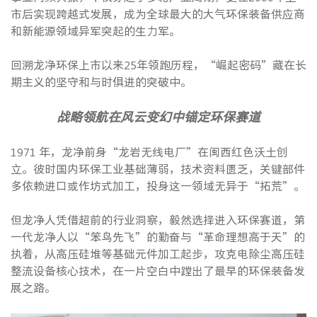
市后实现跨越式发展，成为全球最大的大气环保装备供应商
和新能源领域异军突起的生力军。
回溯龙净环保上市以来25年领跑历程，“崛起密码”藏在长
期主义的坚守和与时俱进的突破中。
战略领航在风云变幻中锚定环保赛道
1971 年，龙净前身“龙岩无线电厂”在闽西红色沃土创
立。彼时国内环保工业基础薄弱，技术资料匮乏，关键部件
多依赖进口或作坊式加工，投身这一领域无异于“拓荒”。
但龙净人凭借超前的行业洞察，毅然选择进入环保赛道，第
一代龙净人以“笨鸟先飞”的勤奋与“革命理想高于天”的
执着，从高压硅堆等基础元件加工起步，攻克电除尘高压硅
整流设备核心技术，在一片空白中蹚出了最早的环保装备发
展之路。