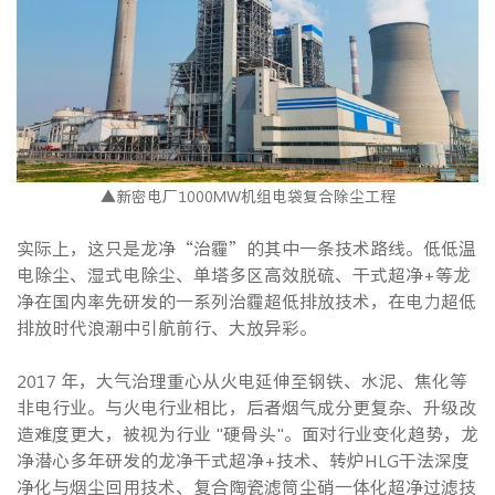
▲新密电厂1000MW机组电袋复合除尘工程
实际上，这只是龙净“治霾”的其中一条技术路线。低低温
电除尘、湿式电除尘、单塔多区高效脱硫、干式超净+等龙
净在国内率先研发的一系列治霾超低排放技术，在电力超低
排放时代浪潮中引航前行、大放异彩。
2017 年，大气治理重心从火电延伸至钢铁、水泥、焦化等
非电行业。与火电行业相比，后者烟气成分更复杂、升级改
造难度更大，被视为行业 "硬骨头"。面对行业变化趋势，龙
净潜心多年研发的龙净干式超净+技术、转炉HLG干法深度
净化与烟尘回用技术、复合陶瓷滤筒尘硝一体化超净过滤技