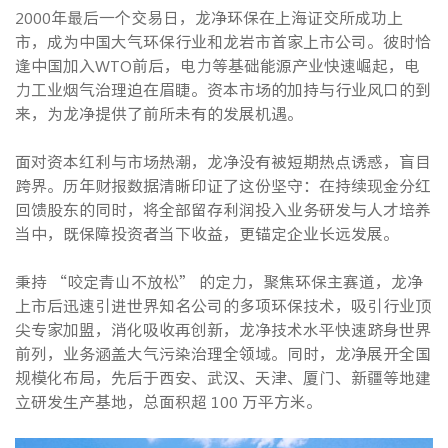
2000年最后一个交易日，龙净环保在上海证交所成功上
市，成为中国大气环保行业和龙岩市首家上市公司。彼时恰
逢中国加入WTO前后，电力等基础能源产业快速崛起，电
力工业烟气治理迫在眉睫。资本市场的加持与行业风口的到
来，为龙净提供了前所未有的发展机遇。
面对资本红利与市场热潮，龙净没有被短期热点诱惑，盲目
跨界。历年财报数据清晰印证了这份坚守：在持续现金分红
回馈股东的同时，将全部留存利润投入业务研发与人才培养
当中，既保障投资者当下收益，更锚定企业长远发展。
秉持 “咬定青山不放松” 的定力，聚焦环保主赛道，龙净
上市后迅速引进世界知名公司的多项环保技术，吸引行业顶
尖专家加盟，消化吸收再创新，龙净技术水平快速跻身世界
前列，业务涵盖大气污染治理全领域。同时，龙净展开全国
规模化布局，先后于西安、武汉、天津、厦门、新疆等地建
立研发生产基地，总面积超 100 万平方米。