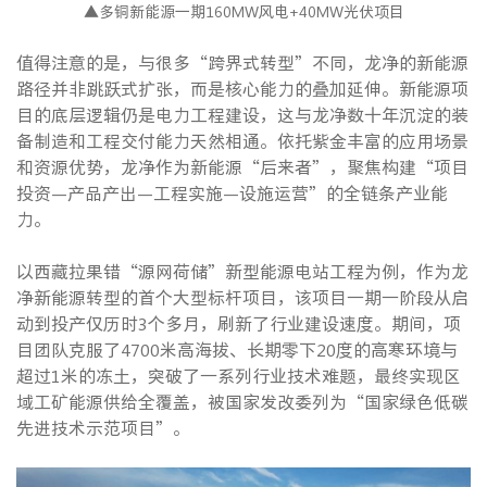
▲多铜新能源一期160MW风电+40MW光伏项目
值得注意的是，与很多“跨界式转型”不同，龙净的新能源
路径并非跳跃式扩张，而是核心能力的叠加延伸。新能源项
目的底层逻辑仍是电力工程建设，这与龙净数十年沉淀的装
备制造和工程交付能力天然相通。依托紫金丰富的应用场景
和资源优势，龙净作为新能源“后来者”，聚焦构建“项目
投资—产品产出—工程实施—设施运营”的全链条产业能
力。
以西藏拉果错“源网荷储”新型能源电站工程为例，作为龙
净新能源转型的首个大型标杆项目，该项目一期一阶段从启
动到投产仅历时3个多月，刷新了行业建设速度。期间，项
目团队克服了4700米高海拔、长期零下20度的高寒环境与
超过1米的冻土，突破了一系列行业技术难题，最终实现区
域工矿能源供给全覆盖，被国家发改委列为“国家绿色低碳
先进技术示范项目”。