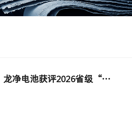
再添“智”造标杆！龙净电池获评2026省级“先进级智能工厂”