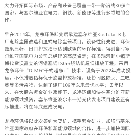
大力开拓国际市场，产品和装备已覆盖一带一路沿线30多个
国家，与塞尔维亚在电力、钢铁、新能源等进行多领域的合
作。
早在2014年，龙净环保即先后承建塞尔维亚Kostolac-B电
厂电除尘器改造和湿式电除尘器项目，设备性能先进、环保
效果显著，出口排放指标达到欧盟的环保标准，得到当时塞
尔维亚国家电力公司总经理的高度肯定；在多瑙河畔小镇斯
梅代雷沃矗立的河钢塞钢180㎡烧结机超低排放工程，采用
龙净环保“D-MEC干式超净+”技术，设备于2022年成功投
运，不仅排放指标优于欧盟排放标准，还协同脱除汞、二噁
英等多污染物，达到了建厂109年以来最优水平；去年以
来，在大股东紫金矿业赋能下，龙净环保加快在塞尔维亚新
能源领域投资，塞尔维亚波尔市一期光伏发电项目建设正有
序推进，将在年底建成发电。
龙净环保将以此次签约为契机，携手紫金矿业，加强与塞尔
维亚国家政府在环保和新能源领域的合作，进一步加快国际