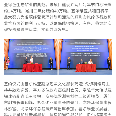
亚绿色生态矿业的典范。该项目建设并网后每年节约标准煤
约14万吨，减排二氧化碳约40万吨。塞尔维亚共和国将尽
最大努力为各项经营管理计划和活动的顺利实施给予行政和
监管方面的便利与支持，以确保能够快速、有序、稳健地实
现投资建设与运营，实现并网发电。
签约仪式由塞尔维亚副总理兼文化部长玛娅·戈伊科维奇主
持并致欢迎辞，塞方多位政府高级别官员、塞驻华大使以及
福建省副省长王金福、商务部欧洲司刘恺二级巡视员、厦门
市副市长季翔峰、紫金矿业董事长陈景河、龙净环保董事长
林泓富、龙净环保总裁黄炜等出席参加。塞尔维亚发展署、
科技发展和创新部部长、信息和通讯部部长、贝尔格莱德大