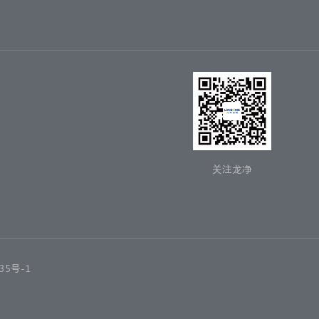
关注龙净
35号-1